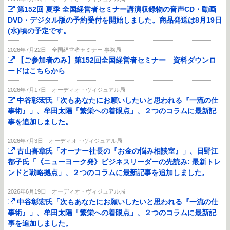
第152回 夏季 全国経営者セミナー講演収録物の音声CD・動画
DVD・デジタル版の予約受付を開始しました。商品発送は8月19日
(水)頃の予定です。
2026年7月22日
全国経営者セミナー 事務局
【ご参加者のみ】第152回全国経営者セミナー 資料ダウンロ
ードはこちらから
2026年7月17日
オーディオ・ヴィジュアル局
中谷彰宏氏「次もあなたにお願いしたいと思われる『一流の仕
事術』」、牟田太陽「繁栄への着眼点」、２つのコラムに最新記
事を追加しました。
2026年7月3日
オーディオ・ヴィジュアル局
古山喜章氏「オーナー社長の『お金の悩み相談室』」、日野江
都子氏「《ニューヨーク発》ビジネスリーダーの先読み: 最新トレ
ンドと戦略拠点」、２つのコラムに最新記事を追加しました。
2026年6月19日
オーディオ・ヴィジュアル局
中谷彰宏氏「次もあなたにお願いしたいと思われる『一流の仕
事術』」、牟田太陽「繁栄への着眼点」、２つのコラムに最新記
事を追加しました。