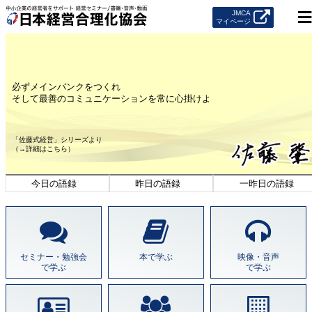
JMCA
マイページ
必ずメインバンクをつくれ
そして最善のコミュニケーションを常に心掛けよ
「佐藤式経営」シリーズより
（→詳細はこちら）
1
2
3
セミナー・勉強会
本で学ぶ
映像・音声
で学ぶ
で学ぶ