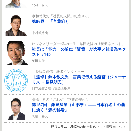
北村 森氏
令和時代の「社長の人間力の磨き方」
第86回 「言葉狩り」
中村義裕氏
ビジネスリーダー×次の一手「牟田太陽の社長業ネクスト」
社長は「能力」の前に「資質」が大事／社長業ネク
スト #445
牟田太陽
「愛読者通信」著者インタビュー
【追悼】鈴木敏文氏 言葉で伝える経営（ジャーナ
リスト 勝見明氏）
日本経営合理化協会出版局
高橋一喜の『これぞ！"本物の温泉"』
第157回 飯豊温泉（山形県）――日本百名山の麓
に湧く「森の秘湯」
高橋一喜氏
経営コラム「JMCAweb+社長のネット情報局」へ