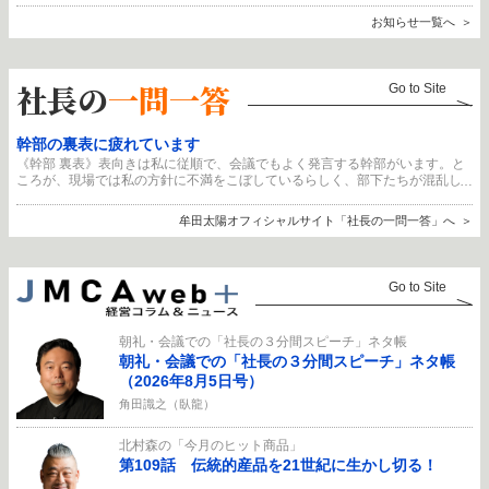
お知らせ一覧へ
社長の
一問一答
Go to Site
幹部の裏表に疲れています
《幹部 裏表》表向きは私に従順で、会議でもよく発言する幹部がいます。と
ころが、現場では私の方針に不満をこぼしているらしく、部下たちが混乱し
ています。本人に問いただしても「誤解です」と取り繕うばかり。実力はあ
るので辞めさせるわけにもいきません。こうした“腹の読めない幹部”と、どう
牟田太陽オフィシャルサイト「社長の一問一答」へ
向き合えばよいのでしょうか。
Go to Site
朝礼・会議での「社長の３分間スピーチ」ネタ帳
朝礼・会議での「社長の３分間スピーチ」ネタ帳
（2026年8月5日号）
角田識之（臥龍）
北村森の「今月のヒット商品」
第109話 伝統的産品を21世紀に生かし切る！