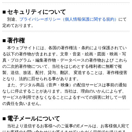
セキュリティについて
別途、
プライバシーポリシー（個人情報保護に関する規約）
にて
定めております。
著作権
本ウェブサイトには、各国の著作権法・条約により保護されてい
る以下の著作物が含まれます。文章・音楽・絵画・図面・映画・写
真・プログラム・編集著作物・データベースの著作物および これら
の二次的著作物について、当社をはじめとする権利者に無断で複
製、送信、放送、配付、貸与、翻訳、 変造することは、著作権侵害
となり、法的に罰せられる事があります。
また、デジタル商品（音声・映像）の配信サービスは事前の通知
なしに停止することがあります。当社は、理由のいかんによらず、
サービスが利用できなくなることによるすべての損害に対して一切
の責任を負いません。
電子メールについて
当社より送信するお客様へのご返事のEメールは、お客様個人宛て