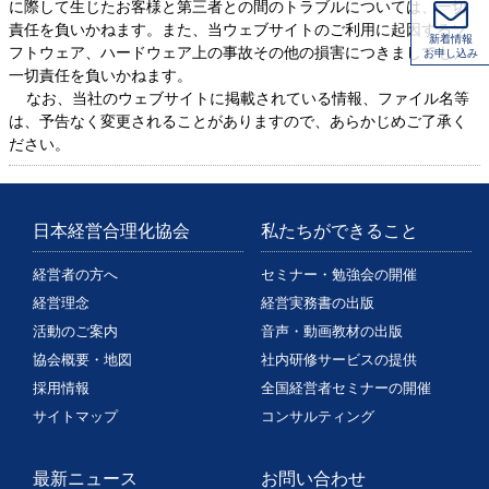
に際して生じたお客様と第三者との間のトラブルについては、一切
責任を負いかねます。また、当ウェブサイトのご利用に起因するソ
新着情報
フトウェア、ハードウェア上の事故その他の損害につきましても、
お申し込み
一切責任を負いかねます。
なお、当社のウェブサイトに掲載されている情報、ファイル名等
は、予告なく変更されることがありますので、あらかじめご了承く
ださい。
日本経営合理化協会
私たちができること
経営者の方へ
セミナー・勉強会の開催
経営理念
経営実務書の出版
活動のご案内
音声・動画教材の出版
協会概要・地図
社内研修サービスの提供
採用情報
全国経営者セミナーの開催
サイトマップ
コンサルティング
最新ニュース
お問い合わせ