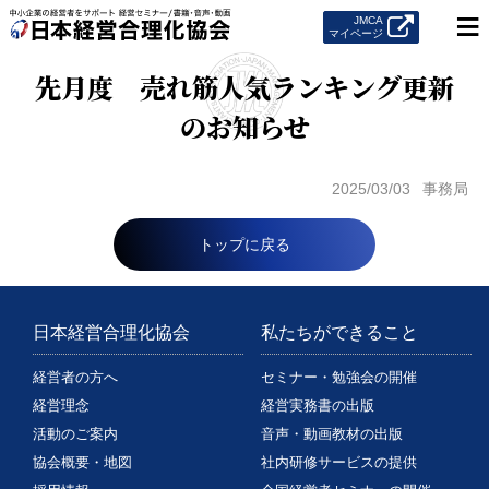
≡
JMCA
マイページ
先月度 売れ筋人気ランキング更新
のお知らせ
2025/03/03
事務局
トップに戻る
日本経営合理化協会
私たちができること
経営者の方へ
セミナー・勉強会の開催
経営理念
経営実務書の出版
活動のご案内
音声・動画教材の出版
協会概要・地図
社内研修サービスの提供