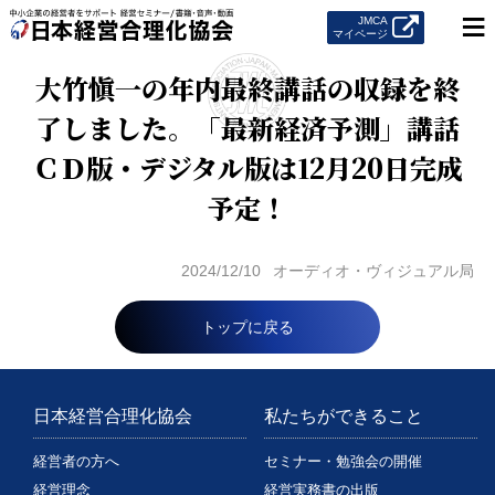
≡
JMCA
マイページ
大竹愼一の年内最終講話の収録を終
了しました。「最新経済予測」講話
ＣＤ版・デジタル版は12月20日完成
予定！
2024/12/10
オーディオ・ヴィジュアル局
トップに戻る
日本経営合理化協会
私たちができること
経営者の方へ
セミナー・勉強会の開催
経営理念
経営実務書の出版